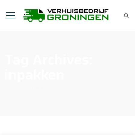
Tag Archives:
inpakken
Home
|
Blog
|
Inpakken