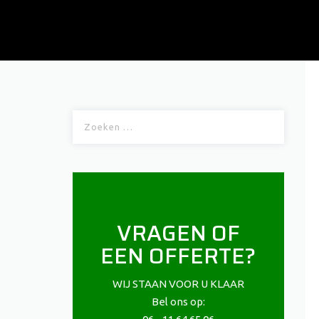
Z
o
e
k
e
n
VRAGEN OF
n
a
EEN OFFERTE?
a
r
WIJ STAAN VOOR U KLAAR
:
Bel ons op: