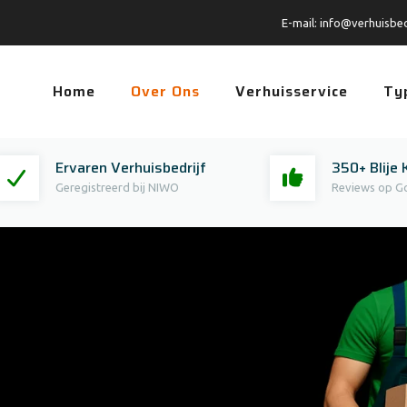
E-mail:
info@verhuisbed
Home
Over Ons
Verhuisservice
Ty
Ervaren Verhuisbedrijf
350+ Blije 
Geregistreerd bij NIWO
Reviews op G