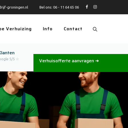
rijf-groningen.nl
Bel ons:
06 - 11 64 65 06
pe Verhuizing
Info
Contact
Klanten
oogle 5/5 ☆
Verhuisofferte aanvragen ➜