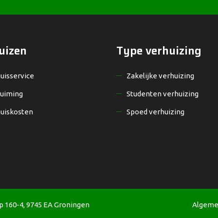
uizen
Type verhuizing
uisservice
Zakelijke verhuizing
uiming
Studenten verhuizing
uiskosten
Spoed verhuizing
 160-4, 9745 EA Groningen
Algeme