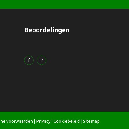
Beoordelingen
ne voorwaarden
|
Privacy
|
Cookiebeleid
|
Sitemap