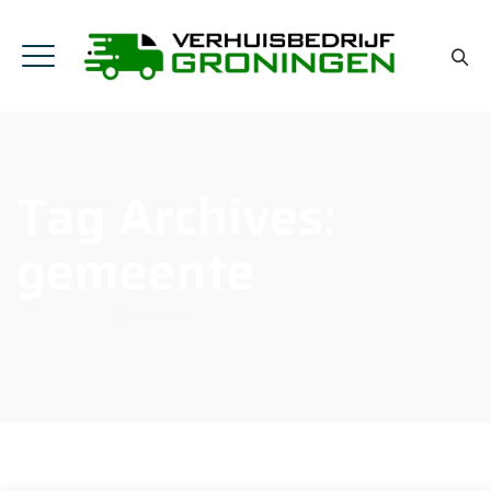
Tag Archives:
gemeente
Home
|
Blog
|
Gemeente